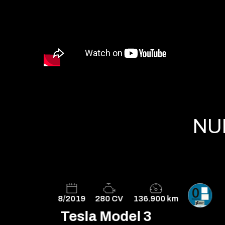
NU
8/2019
280 CV
136.900 km
Tesla Model 3