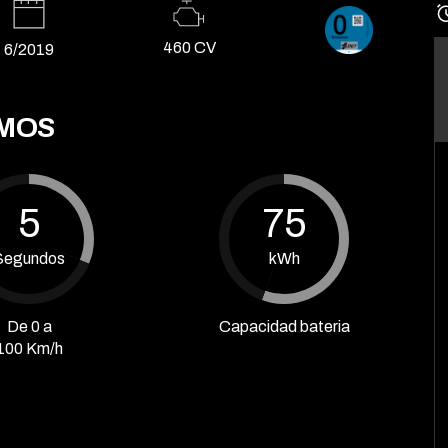
460 CV
6/2019
UMOS
5
75
Segundos
kWh
De 0 a
Capacidad bateria
100 Km/h