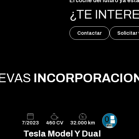
El coche del futuro ya está
¿TE INTER
Contactar
Solicitar
EVAS
INCORPORACIO
7/2023
460 CV
32.000 km
Tesla Model Y Dual