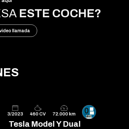
 aquí
ESA
ESTE COCHE?
 video llamada
NES
3/2023
460 CV
72.000 km
8/
Tesla Model Y Dual
T