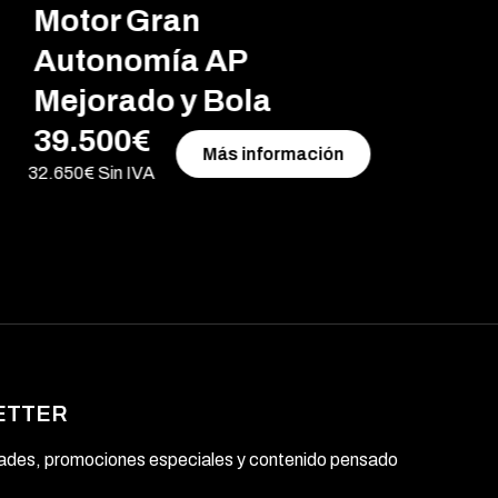
Motor Gran
Autonomía AP
Mejorado y Bola
39.500€
Más información
32.650€ Sin IVA
17
ETTER
dades, promociones especiales y contenido pensado